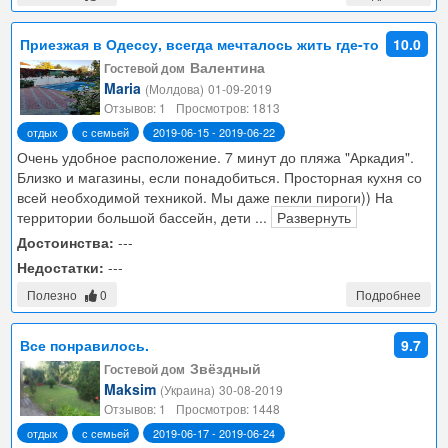
Приезжая в Одессу, всегда мечталось жить где-то
10.0
по ближе к морю. Мечты сбываются )
Валентина
Гостевой дом
Maria
(Молдова)
01-09-2019
Отзывов: 1
Просмотров: 1813
отдых
с семьей
2019-06-15 - 2019-06-22
Очень удобное расположение. 7 минут до пляжа "Аркадия".
Близко и магазины, если понадобиться. Просторная кухня со
всей необходимой техникой. Мы даже пекли пироги)) На
территории большой бассейн, дети
...
Развернуть
Достоинства:
---
Недостатки:
---
Полезно
0
Подробнее
Все понравилось.
9.7
Звёздный
Гостевой дом
Maksim
(Украина)
30-08-2019
Отзывов: 1
Просмотров: 1448
отдых
с семьей
2019-06-17 - 2019-06-24