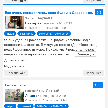
Полезно
0
Подробнее
Все очень понравилось, если будем в Одессе еще,
9.7
то обязательно выберем Hogwarts Hostel.
Hogwarts
Хостел
Виктория
(Украина)
23-08-2019
Отзывов: 1
Просмотров: 2201
отдых
в одиночку
2019-06-17 - 2019-06-24
Очень удобное расположение, рядом магазины, кафе,
остановки транспорта, 5 минут до центра (Дерибасовская), в
пешей доступности море. Приветливый персонал, очень
понравился интерьер+ скидки на квест-ко
...
Развернуть
Достоинства:
---
Недостатки:
---
Полезно
1
Подробнее
Великолепно
10.0
Уютный
Гостевой дом
Anton
(Украина)
18-08-2019
Отзывов: 1
Просмотров: 1444
отдых
с семьей
2019-06-11 - 2019-06-18