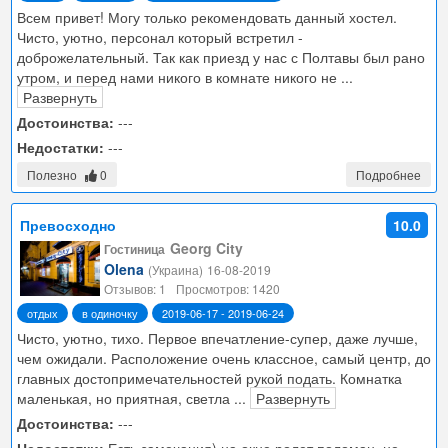
Всем привет! Могу только рекомендовать данный хостел.
Чисто, уютно, персонал который встретил -
доброжелательный. Так как приезд у нас с Полтавы был рано
утром, и перед нами никого в комнате никого не
...
Развернуть
Достоинства:
---
Недостатки:
---
Полезно
0
Подробнее
Превосходно
10.0
Georg City
Гостиница
Olena
(Украина)
16-08-2019
Отзывов: 1
Просмотров: 1420
отдых
в одиночку
2019-06-17 - 2019-06-24
Чисто, уютно, тихо. Первое впечатление-супер, даже лучше,
чем ожидали. Расположение очень классное, самый центр, до
главных достопримечательностей рукой подать. Комнатка
маленькая, но приятная, светла
...
Развернуть
Достоинства:
---