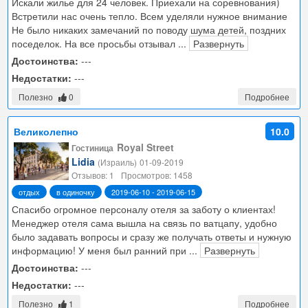
Искали жилье для 24 человек. Приехали на соревнования)
Встретили нас очень тепло. Всем уделяли нужное внимание
Не было никаких замечаний по поводу шума детей, поздних
поседелок. На все просьбы отзывал
...
Развернуть
Достоинства:
---
Недостатки:
---
Полезно
0
Подробнее
Великолепно
10.0
Royal Street
Гостиница
Lidia
(Израиль)
01-09-2019
Отзывов: 1
Просмотров: 1458
отдых
в одиночку
2019-06-10 - 2019-06-15
Спасибо огромное персоналу отеля за заботу о клиентах!
Менеджер отеля сама вышла на связь по ватцапу, удобно
было задавать вопросы и сразу же получать ответы и нужную
информацию! У меня был ранний при
...
Развернуть
Достоинства:
---
Недостатки:
---
Полезно
1
Подробнее