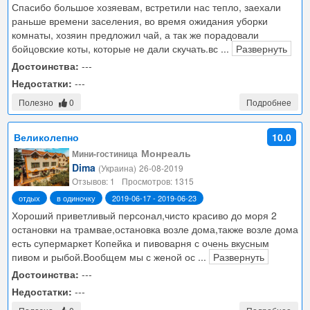
Спасибо большое хозяевам, встретили нас тепло, заехали
раньше времени заселения, во время ожидания уборки
комнаты, хозяин предложил чай, а так же порадовали
бойцовские коты, которые не дали скучать.вс
...
Развернуть
Достоинства:
---
Недостатки:
---
Полезно
0
Подробнее
Великолепно
10.0
Монреаль
Мини-гостиница
Dima
(Украина)
26-08-2019
Отзывов: 1
Просмотров: 1315
отдых
в одиночку
2019-06-17 - 2019-06-23
Хороший приветливый персонал,чисто красиво до моря 2
остановки на трамвае,остановка возле дома,также возле дома
есть супермаркет Копейка и пивоварня с очень вкусным
пивом и рыбой.Вообщем мы с женой ос
...
Развернуть
Достоинства:
---
Недостатки:
---