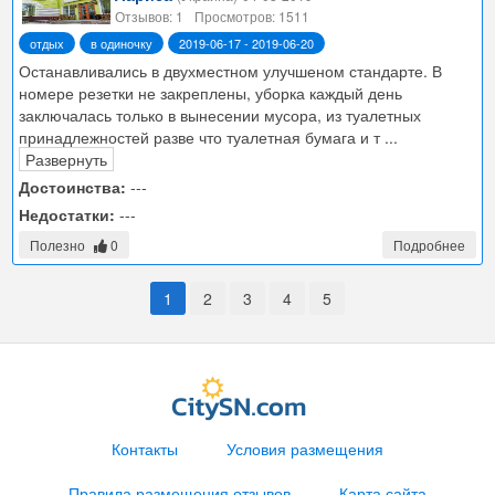
Отзывов: 1
Просмотров: 1511
отдых
в одиночку
2019-06-17 - 2019-06-20
Останавливались в двухместном улучшеном стандарте. В
номере резетки не закреплены, уборка каждый день
заключалась только в вынесении мусора, из туалетных
принадлежностей разве что туалетная бумага и т
...
Развернуть
Достоинства:
---
Недостатки:
---
Полезно
0
Подробнее
1
2
3
4
5
Контакты
Условия размещения
Правила размещения отзывов
Карта сайта