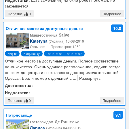
Недостатки:
Есть замечания) на окне ролет поломан, не
закрывается.
Полезно
0
Подробнее
Отличное место за доступные деньги
10.0
Salve
Мини-гостиница
Kateryna
(Украина)
10-08-2019
Отзывов: 1
Просмотров: 1359
отдых
в одиночку
2019-06-01 - 2019-06-07
Отличное место за доступные деньги. Полное соответствие
цена-качество. Очень удачное расположение, ходили всегда
пешком до центра и всех главных достопримечательностей
Одессы. Брали номер отдельный с
...
Развернуть
Достоинства:
---
Недостатки:
---
Полезно
0
Подробнее
Потрясающе
9.1
Де Ришелье
Гостевой дом
Лариса
(Украина)
04-08-2019