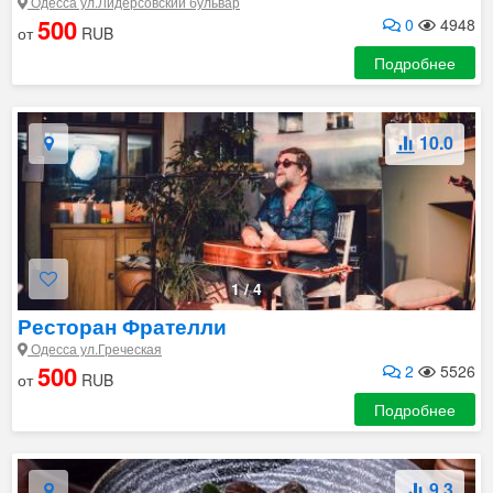
Одесса ул.Лидерсовский бульвар
500
0
4948
от
RUB
Подробнее
10.0
1
/
4
Ресторан Фрателли
Одесса ул.Греческая
500
2
5526
от
RUB
Подробнее
9.3