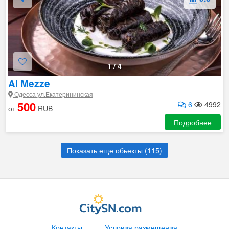
1
/
4
Al Mezze
Одесса ул.Екатерининская
500
6
4992
от
RUB
Подробнее
Показать еще обьекты (
115
)
Контакты
Условия размещения