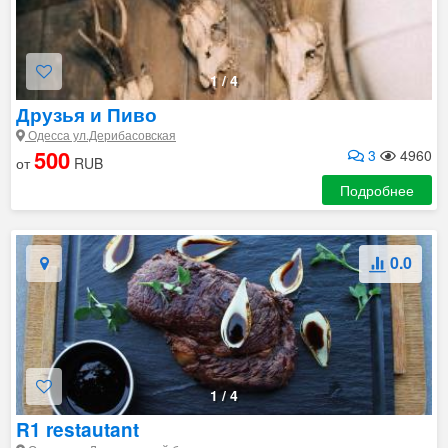
1
/
4
Друзья и Пиво
Одесса ул.Дерибасовская
500
3
4960
от
RUB
Подробнее
0.0
1
/
4
R1 restautant