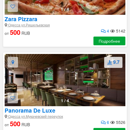
1
/
4
Zara Pizzara
Одесса ул.Ришельевская
500
4
5142
от
RUB
Подробнее
9.7
1
/
4
Panorama De Luxe
Одесса ул.Мукачевский переулок
500
6
5526
от
RUB