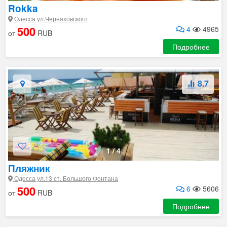
Rokka
Одесса ул.Черняховского
500
4
4965
от
RUB
Подробнее
8.7
1
/
4
Пляжник
Одесса ул.13 ст. Большого Фонтана
500
6
5606
от
RUB
Подробнее