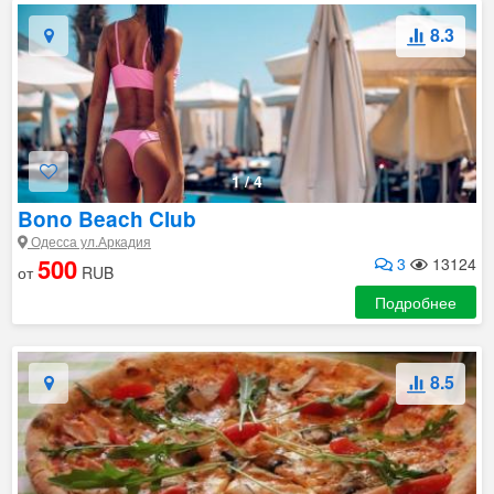
8.3
1
/
4
Bono Beach Club
Одесса ул.Аркадия
500
3
13124
от
RUB
Подробнее
8.5