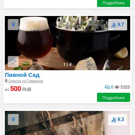
Подробнее
9.7
1
/
4
Пивной Сад
Одесса ул.Гаванная
500
6
5325
от
RUB
Подробнее
9.3