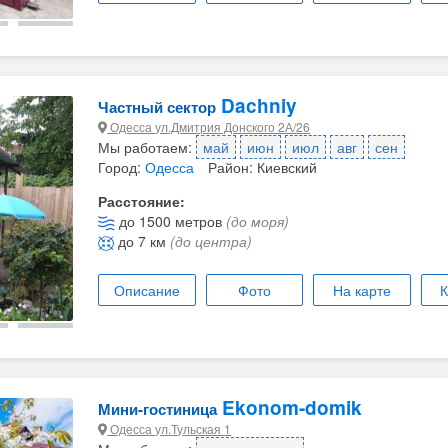
Dachniy
Частный сектор
Одесса ул.Дмитрия Донского 2А/26
Мы работаем:
май
июн
июл
авг
сен
Город:
Одесса
Район: Киевский
Расстояние:
до 1500 метров
(до моря)
до 7 км
(до центра)
Описание
Фото
На карте
К
Ekonom-domik
Мини-гостиница
Одесса ул.Тульская 1