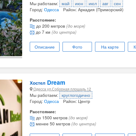
Мы работаем:
май
июн
июл
авг
сен
Город:
Одесса
Район: Аркадия (Приморский)
Расстояние:
до 200 метров
(до моря)
до 7 км
(до центра)
Описание
Фото
На карте
К
Dream
Хостел
Одесса ул.Соборная площадь 12
Мы работаем:
круглогодично
Город:
Одесса
Район: Центр
Расстояние:
до 1500 метров
(до моря)
менее 50 метров
(до центра)