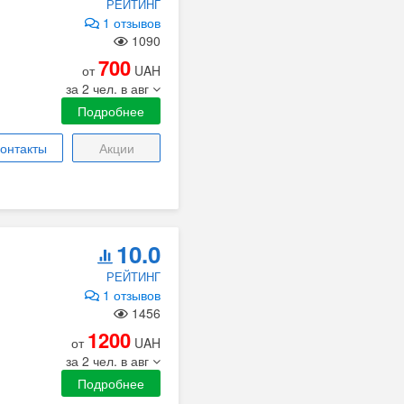
РЕЙТИНГ
1 отзывов
1090
700
от
UAH
за 2 чел. в авг
Подробнее
онтакты
Акции
10.0
РЕЙТИНГ
1 отзывов
1456
1200
от
UAH
за 2 чел. в авг
Подробнее