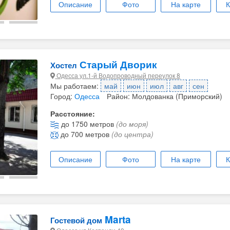
Описание
Фото
На карте
К
Старый Дворик
Хостел
Одесса ул.1-й Водопроводный переулок 8
Мы работаем:
май
июн
июл
авг
сен
Город:
Одесса
Район: Молдованка (Приморский)
Расстояние:
до 1750 метров
(до моря)
до 700 метров
(до центра)
Описание
Фото
На карте
К
Marta
Гостевой дом