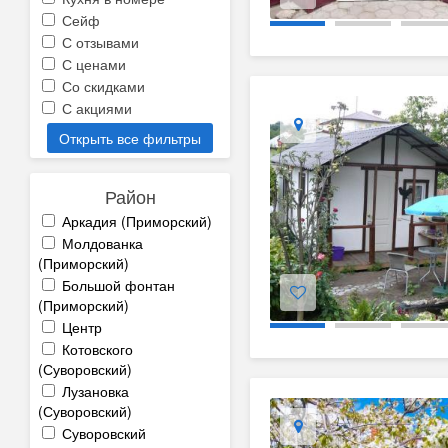
Сейф
С отзывами
С ценами
Со скидками
С акциями
Открыть все фильтры
Район
Аркадия (Приморский)
Молдованка
(Приморский)
Большой фонтан
(Приморский)
Центр
Котовского
(Суворовский)
Лузановка
(Суворовский)
Суворовский