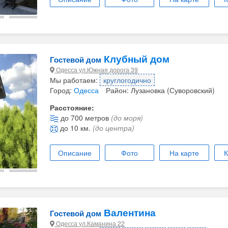
Клубный дом
Гостевой дом
Одесса ул.Южная дорога 39
Мы работаем:
круглогодично
Город:
Одесса
Район: Лузановка (Суворовский)
Расстояние:
до 700 метров
(до моря)
до 10 км.
(до центра)
Описание
Фото
На карте
К
Валентина
Гостевой дом
Одесса ул.Каманина 22