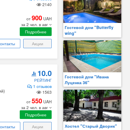
2140
900
от
UAH
за 2 чел. в авг
Гостевой дом "Butterfly
Подробнее
wing"
онтакты
Акции
10.0
Гостевой дом "Ивана
РЕЙТИНГ
Луценка 36"
1 отзывов
ий)
1563
550
от
UAH
за 2 чел. в авг
Подробнее
Хостел "Старый Дворик"
онтакты
Акции