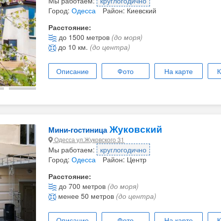
Мы работаем:
круглогодично
Город:
Одесса
Район: Киевский
Расстояние:
до 1500 метров
(до моря)
до 10 км.
(до центра)
Описание
Фото
На карте
К
Жуковский
Мини-гостиница
Одесса ул.Жуковского 31
Мы работаем:
круглогодично
Город:
Одесса
Район: Центр
Расстояние:
до 700 метров
(до моря)
менее 50 метров
(до центра)
Описание
Фото
На карте
К