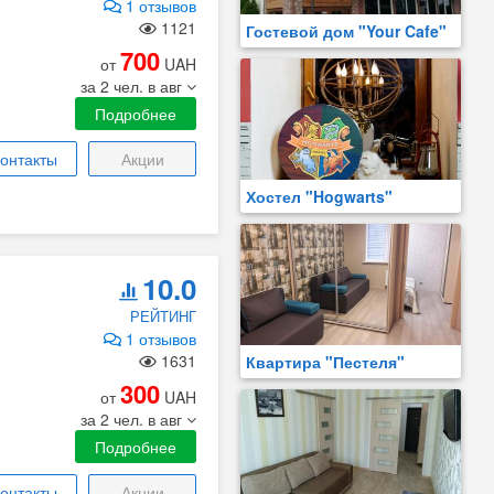
1 отзывов
1121
Гостевой дом "Your Cafe"
700
от
UAH
за 2 чел. в авг
Подробнее
онтакты
Акции
Хостел "Hogwarts"
10.0
РЕЙТИНГ
1 отзывов
1631
Квартира "Пестеля"
300
от
UAH
за 2 чел. в авг
Подробнее
онтакты
Акции