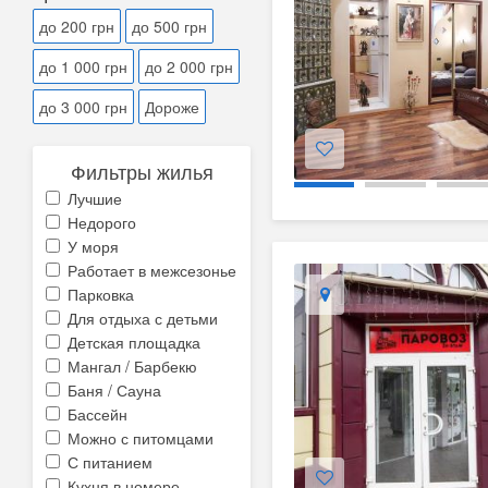
до 200 грн
до 500 грн
до 1 000 грн
до 2 000 грн
до 3 000 грн
Дороже
Фильтры жилья
Лучшие
Недорого
У моря
Работает в межсезонье
Парковка
Для отдыха с детьми
Детская площадка
Мангал / Барбекю
Баня / Сауна
Бассейн
Можно с питомцами
С питанием
Кухня в номере