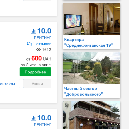
10.0
РЕЙТИНГ
Квартира
1 отзывов
"Среднефонтанская 19"
1612
600
от
UAH
за 2 чел. в авг
Подробнее
онтакты
Акции
Частный сектор
"Добровольского"
10.0
РЕЙТИНГ