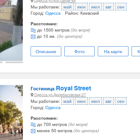
Одесса ул.Костанди 49
Мы работаем:
май
июн
июл
авг
сен
Город:
Одесса
Район: Киевский
Расстояние:
до 1500 метров
(до моря)
до 10 км.
(до центра)
Описание
Фото
На карте
К
Royal Street
Гостиница
Одесса ул.Дерибасовская 27
Мы работаем:
май
июн
июл
авг
сен
Город:
Одесса
Расстояние:
до 700 метров
(до моря)
менее 50 метров
(до центра)