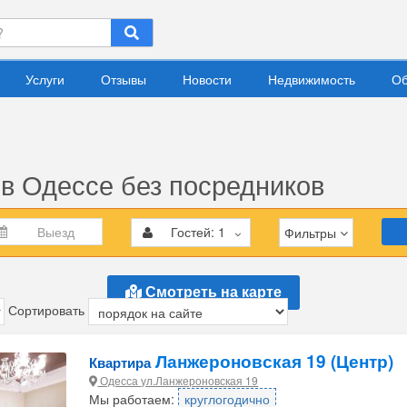
Услуги
Отзывы
Новости
Недвижимость
Об
в Одессе без посредников
Гостей:
1
Фильтры
Смотреть на карте
Сортировать
Ланжероновская 19 (Центр)
Квартира
Одесса ул.Ланжероновская 19
Мы работаем:
круглогодично