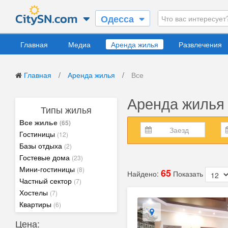
Одесса
Главная
Медиа
Аренда жилья
Развлечения
Главная
/
Аренда жилья
/
Все
Аренда жилья
Типы жилья
Все жилье
(65)
Гостиницы
(12)
Базы отдыха
(2)
Гостевые дома
(23)
Мини-гостиницы
(8)
65
Найдено:
Показать
Частный сектор
(7)
Хостелы
(7)
Квартиры
(6)
Цена: