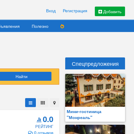
Вход
Регистрация
Добавить
ъявления
Полезно
Спецпредложения
Найти
Мини-гостиница
0.0
"Монреаль"
РЕЙТИНГ
0 отзывов