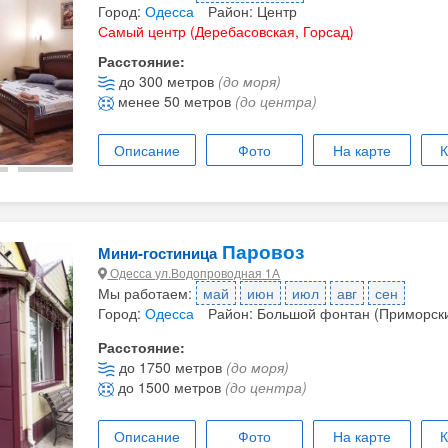
Город:
Одесса
Район: Центр
Самый центр (Деребасовская, Горсад)
Расстояние:
до 300 метров
(до моря)
менее 50 метров
(до центра)
Описание
Фото
На карте
К
Паровоз
Мини-гостиница
Одесса ул.Водопроводная 1А
Мы работаем:
май
июн
июл
авг
сен
Город:
Одесса
Район: Большой фонтан (Приморск
Расстояние:
до 1750 метров
(до моря)
до 1500 метров
(до центра)
Описание
Фото
На карте
К