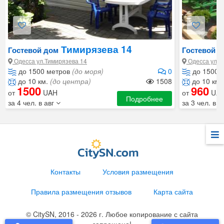
Тимирязева 14
Гостевой дом
Гостевой д
Одесса ул.Тимирязева 14
Одесса ул.С
до 1500 метров
(до моря)
0
до 1500 
до 10 км.
(до центра)
1508
до 10 км.
1500
960
от
UAH
от
UA
Подробнее
за 4 чел. в авг
за 3 чел. в а
Контакты
Условия размещения
Правила размещения отзывов
Карта сайта
© CitySN, 2016 - 2026 г. Любое копирование с сайта