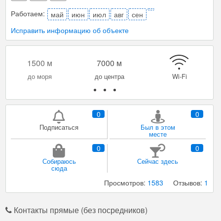
Работаем:
май
июн
июл
авг
сен
Исправить информацию об объекте
Парковка
Мангал/ барбекю
0
0
Подписаться
Был в этом
месте
0
0
Собираюсь
Сейчас здесь
сюда
Просмотров:
1583
Отзывов:
1
Контакты прямые (без посредников)