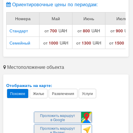
Ориентировочные цены по периодам:
Номера
Май
Июнь
Июль
Стандарт
от
700
UAH
от
800
UAH
от
900
UAH
Семейный
от
1000
UAH
от
1300
UAH
от
1500
UA
Местоположение объекта
Отображать на карте:
Похожее
Жилье
Развлечения
Услуги
Проложить маршрут
в Google
Проложить маршрут
в Яндекс