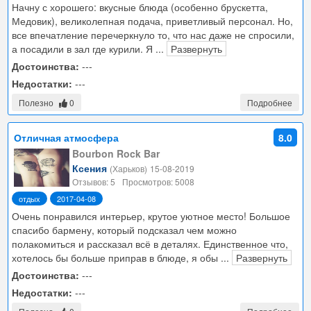
Начну с хорошего: вкусные блюда (особенно брускетта,
Медовик), великолепная подача, приветливый персонал. Но,
все впечатление перечеркнуло то, что нас даже не спросили,
а посадили в зал где курили. Я
...
Развернуть
Достоинства:
---
Недостатки:
---
Полезно
0
Подробнее
Отличная атмосфера
8.0
Bourbon Rock Bar
Ксения
(Харьков)
15-08-2019
Отзывов: 5
Просмотров: 5008
отдых
2017-04-08
Очень понравился интерьер, крутое уютное место! Большое
спасибо бармену, который подсказал чем можно
полакомиться и рассказал всё в деталях. Единственное что,
хотелось бы больше приправ в блюде, я обы
...
Развернуть
Достоинства:
---
Недостатки:
---