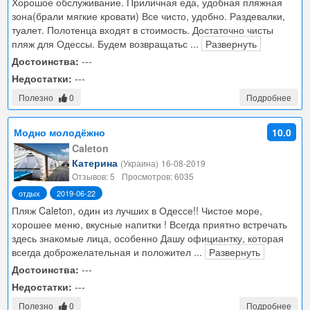
Хорошое обслуживание. Приличная еда, удобная пляжная
зона(брали мягкие кровати) Все чисто, удобно. Раздевалки,
туалет. Полотенца входят в стоимость. Достаточно чисты
пляж для Одессы. Будем возвращатьс
...
Развернуть
Достоинства:
---
Недостатки:
---
Полезно
0
Подробнее
Модно молодёжно
10.0
Caleton
Катерина
(Украина)
16-08-2019
Отзывов: 5
Просмотров: 6035
отдых
2019-06-22
Пляж Caleton, один из лучших в Одессе!! Чистое море,
хорошее меню, вкусные напитки ! Всегда приятно встречать
здесь знакомые лица, особенно Дашу официантку, которая
всегда доброжелательная и положител
...
Развернуть
Достоинства:
---
Недостатки:
---
Полезно
0
Подробнее