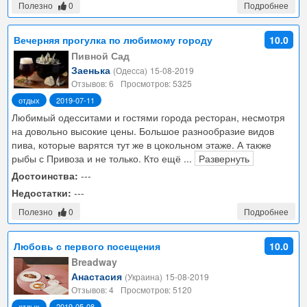
Полезно
0
Подробнее
Вечерняя прогулка по любимому городу
10.0
Пивной Сад
Заенька
(Одесса)
15-08-2019
Отзывов: 6
Просмотров: 5325
отдых
2019-07-11
Любимый одесситами и гостями города ресторан, несмотря
на довольно высокие цены. Большое разнообразие видов
пива, которые варятся тут же в цокольном этаже. А также
рыбы с Привоза и не только. Кто ещё
...
Развернуть
Достоинства:
---
Недостатки:
---
Полезно
0
Подробнее
Любовь с первого посещения
10.0
Breadway
Анастасия
(Украина)
15-08-2019
Отзывов: 4
Просмотров: 5120
отдых
2019-05-08