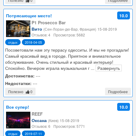
Полезно
0
Подробнее
Потрясающие место!
10.0
P1 Prosecco Bar
Вито
(Сен-Лоран-дю-Вар, Франция)
15-08-2019
Отзывов: 4
Просмотров: 5682
отдых
2018-04-05
Посоветовали нам эту террасу одесситы. И мы не прогадали!
Самый красивый вид в городе. Приятное и внимательное
обслуживание. Очень стильный и красивый интерьер!
Спокойно. Вечером играла музыкальная г
...
Развернуть
Достоинства:
---
Недостатки:
---
Полезно
0
Подробнее
Все супер!
10.0
REEF
Оксана
(Киев)
15-08-2019
Отзывов: 6
Просмотров: 5771
отдых
2019-07-11