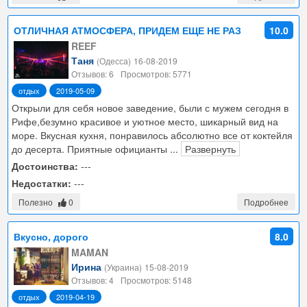
ОТЛИЧНАЯ АТМОСФЕРА, ПРИДЕМ ЕЩЕ НЕ РАЗ
10.0
REEF
Таня
(Одесса)
16-08-2019
Отзывов: 6
Просмотров: 5771
отдых
2019-05-09
Открыли для себя новое заведение, были с мужем сегодня в
Рифе,безумно красивое и уютное место, шикарный вид на
море. Вкусная кухня, понравилось абсолютно все от коктейля
до десерта. Приятные официанты
...
Развернуть
Достоинства:
---
Недостатки:
---
Полезно
0
Подробнее
Вкусно, дорого
8.0
MAMAN
Ирина
(Украина)
15-08-2019
Отзывов: 4
Просмотров: 5148
отдых
2019-04-19