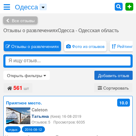
Одесса
Все отзывы
Отзывы о развлеченияхОдесса - Одесская область
Отзывы о развлечениях
Фото из отзывов
Рейтинг 
Открыть
фильтры
Добавить отзыв
561
Сортировать
шт
Приятное место.
10.0
Caleton
Татьяна
(Киев)
16-08-2019
Отзывов: 5
Просмотров: 6035
отдых
2016-08-12