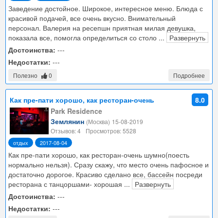
Заведение достойное. Широкое, интересное меню. Блюда с
красивой подачей, все очень вкусно. Внимательный
персонал. Валерия на ресепшн приятная милая девушка,
показала все, помогла определиться со столо
...
Развернуть
Достоинства:
---
Недостатки:
---
Полезно
0
Подробнее
Как пре-пати хорошо, как ресторан-очень
8.0
шумно(поесть нормально нельзя)
Park Residence
Землянин
(Москва)
15-08-2019
Отзывов: 4
Просмотров: 5528
отдых
2017-08-04
Как пре-пати хорошо, как ресторан-очень шумно(поесть
нормально нельзя). Сразу скажу, что место очень пафосное и
достаточно дорогое. Красиво сделано все, бассейн посреди
ресторана с танцоршами- хорошая
...
Развернуть
Достоинства:
---
Недостатки:
---